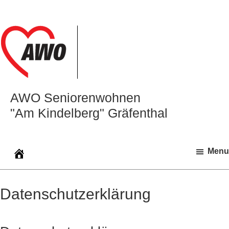
Zur
Zum
Zur
Hauptnavigation
Inhalt
Seitenspalte
springen
springen
springen
AWO Seniorenwohnen
"Am Kindelberg" Gräfenthal
Menu
Datenschutzerklärung